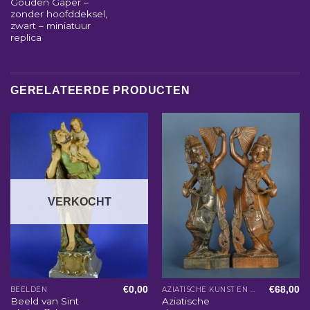
Gouden Gaper –
zonder hoofddeksel,
zwart – miniatuur
replica
GERELATEERDE PRODUCTEN
VERKOCHT
€
0,00
€
68,00
BEELDEN
AZIATISCHE KUNST EN WOONACCESSOIRES
Beeld van Sint
Aziatische