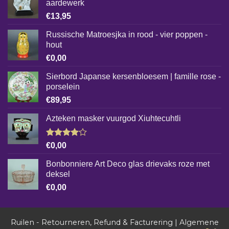
aardewerk
€
13,95
Russische Matroesjka in rood - vier poppen -
hout
€
0,00
Sierbord Japanse kersenbloesem | famille rose -
porselein
€
89,95
Azteken masker vuurgod Xiuhtecuhtli
Gewaardeerd
€
0,00
4.00
uit
5
Bonbonniere Art Deco glas drievaks roze met
deksel
€
0,00
Ruilen - Retourneren, Refund & Facturering
|
Algemene