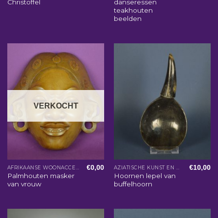
Christoffel
danseressen
teakhouten
beelden
VERKOCHT
€
0,00
€
10,00
AFRIKAANSE WOONACCESSOIRES
AZIATISCHE KUNST EN WOONACCESSOIRES
Palmhouten masker
Hoornen lepel van
van vrouw
buffelhoorn