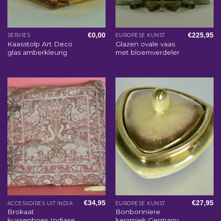
€
0,00
€
225,95
SERVIES
EUROPESE KUNST
Kaasstolp Art Deco
Glazen ovale vaas
glas amberkleurig
met bloemverdeler
€
34,95
€
27,95
ACCESSOIRES UIT INDIA
EUROPESE KUNST
Brokaat
Bonbonniere
kussenhoes Indiase
keramiek Germany