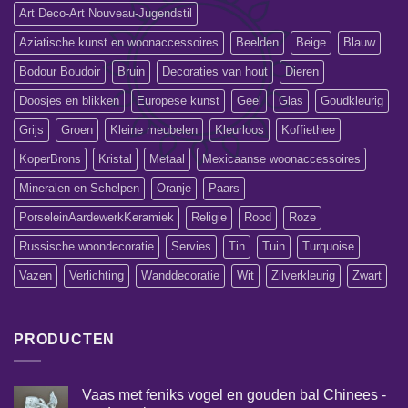
Art Deco-Art Nouveau-Jugendstil
Aziatische kunst en woonaccessoires
Beelden
Beige
Blauw
Bodour Boudoir
Bruin
Decoraties van hout
Dieren
Doosjes en blikken
Europese kunst
Geel
Glas
Goudkleurig
Grijs
Groen
Kleine meubelen
Kleurloos
Koffiethee
KoperBrons
Kristal
Metaal
Mexicaanse woonaccessoires
Mineralen en Schelpen
Oranje
Paars
PorseleinAardewerkKeramiek
Religie
Rood
Roze
Russische woondecoratie
Servies
Tin
Tuin
Turquoise
Vazen
Verlichting
Wanddecoratie
Wit
Zilverkleurig
Zwart
PRODUCTEN
Vaas met feniks vogel en gouden bal Chinees -