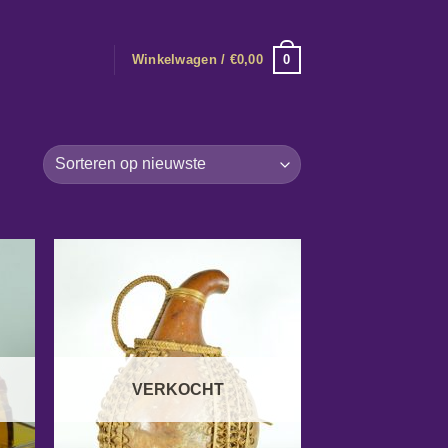
0
Winkelwagen /
€
0,00
VERKOCHT