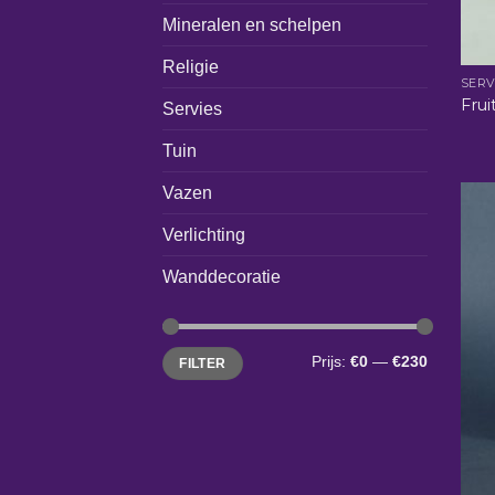
Mineralen en schelpen
Religie
SERV
Frui
Servies
Tuin
Vazen
Verlichting
Wanddecoratie
Min.
Max.
Prijs:
€0
—
€230
FILTER
prijs
prijs