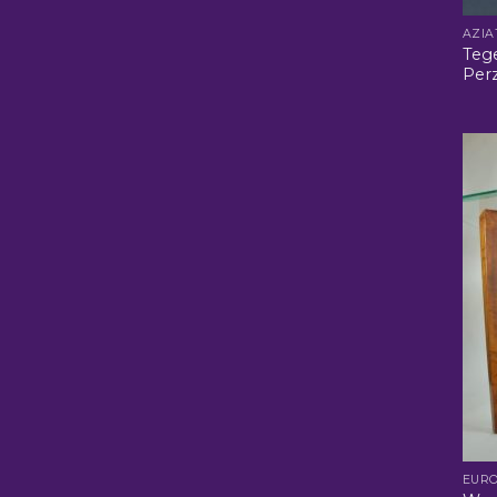
Tege
Perz
EURO