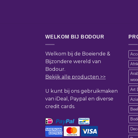
WELKOM BIJ BODOUR
PR
Welkom bij de Boeiende &
Acce
Bijzondere wereld van
Afr
Bodour.
Ara
Bekijk alle producten >>
woo
Art 
U kunt bij ons gebruikmaken
van iDeal, Paypal en diverse
Azi
credit cards.
Bee
Bod
Deco