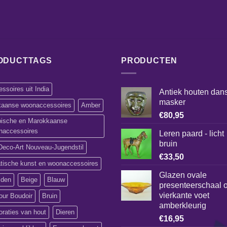
ODUCTTAGS
PRODUCTEN
ssoires uit India
Antiek houten dan
masker
ikaanse woonaccessoires
Amber
€
80,95
bische en Marokkaanse
naccessoires
Leren paard - licht
bruin
Deco-Art Nouveau-Jugendstil
€
33,50
atische kunst en woonaccessoires
Glazen ovale
lden
Beige
Blauw
presenteerschaal 
vierkante voet
our Boudoir
Bruin
amberkleurig
raties van hout
Dieren
€
16,95