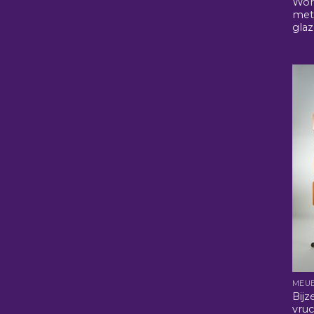
Wort
met
glaz
MEU
Bijz
vru