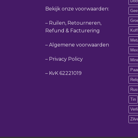
Doos
Bekijk onze voorwaarden:
Gee
Gro
–
Ruilen, Retourneren,
Refund & Facturering
Koff
Met
–
Algemene voorwaarden
Mex
–
Privacy Policy
Min
Paa
–
KvK 62221019
Reli
Rus
Tin
Verl
Zilv