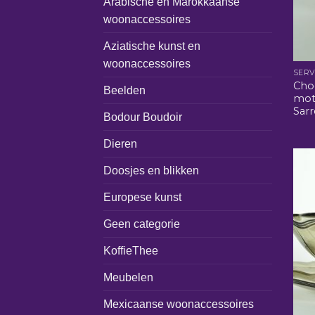
Arabische en Marokkaanse
woonaccessoires
Aziatische kunst en
woonaccessoires
SERV
Cho
Beelden
moti
Sar
Bodour Boudoir
Dieren
Doosjes en blikken
Europese kunst
Geen categorie
KoffieThee
Meubelen
Mexicaanse woonaccessoires