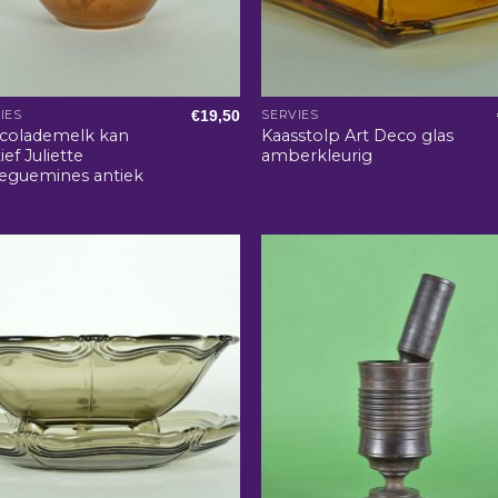
€
19,50
IES
SERVIES
colademelk kan
Kaasstolp Art Deco glas
ef Juliette
amberkleurig
reguemines antiek