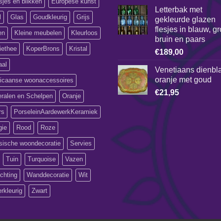
jes en blikken
Europese kunst
Letterbak met
l
Glas
Goudkleurig
Grijs
gekleurde glazen
flesjes in blauw, g
en
Kleine meubelen
Kleurloos
bruin en paars
iethee
KoperBrons
Kristal
€
189,00
aal
Venetiaans dienbl
oranje met goud
icaanse woonaccessoires
€
21,95
eralen en Schelpen
Oranje
rs
PorseleinAardewerkKeramiek
gie
Rood
Roze
sische woondecoratie
Servies
Tuin
Turquoise
Vazen
ichting
Wanddecoratie
Wit
erkleurig
Zwart