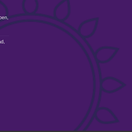
roen,
ad,