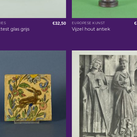
€
32,50
€
IES
EUROPESE KUNST
ttest glas grijs
Vijzel hout antiek