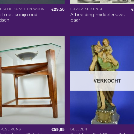
€
29,50
€
AZIATISCHE KUNST EN WOONACCESSOIRES
EUROPESE KUNST
l met konijn oud
Afbeelding middeleeuws
isch
paar
VERKOCHT
€
59,95
PESE KUNST
BEELDEN