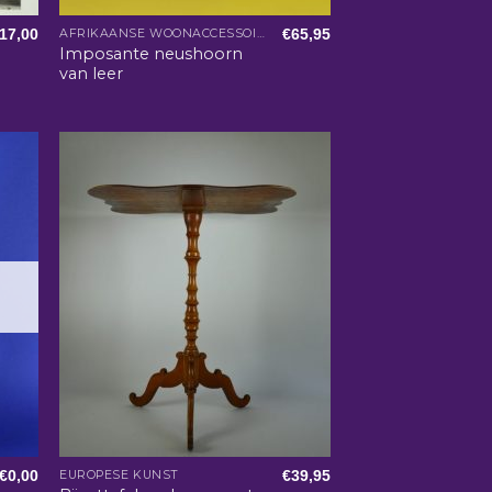
17,00
€
65,95
AFRIKAANSE WOONACCESSOIRES
Imposante neushoorn
van leer
€
0,00
€
39,95
EUROPESE KUNST