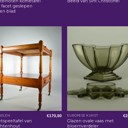
elnoten koffietafel
Beeld van Sint Christoffel
 facet geslepen
en blad
€
170,00
€
2
BELEN
EUROPESE KUNST
etspeeltafel van
Glazen ovale vaas met
chtenhout
bloemverdeler