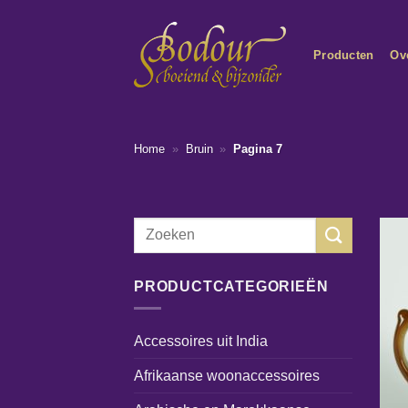
Ga
naar
Producten
Ov
inhoud
Home
»
Bruin
»
Pagina 7
Zoeken
naar:
PRODUCTCATEGORIEËN
Accessoires uit India
Afrikaanse woonaccessoires