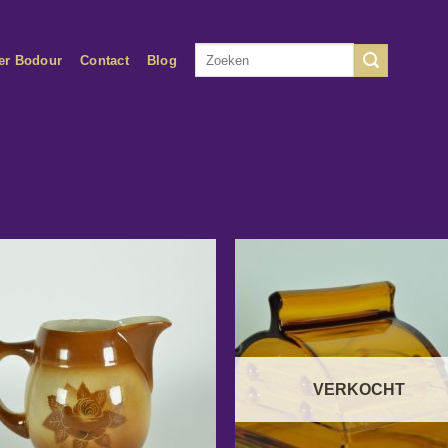
Zoeken
er Bodour
Contact
Blog
naar:
VERKOCHT