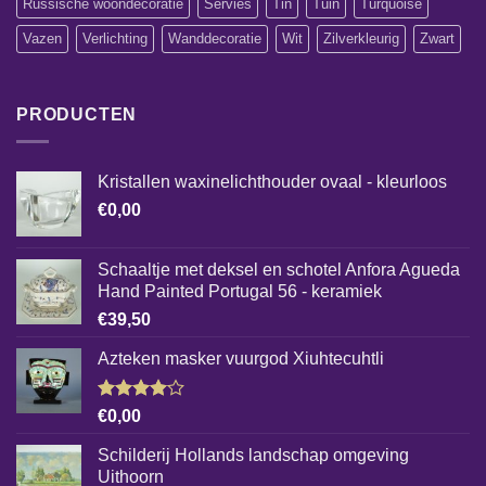
Russische woondecoratie
Servies
Tin
Tuin
Turquoise
Vazen
Verlichting
Wanddecoratie
Wit
Zilverkleurig
Zwart
PRODUCTEN
Kristallen waxinelichthouder ovaal - kleurloos
€
0,00
Schaaltje met deksel en schotel Anfora Agueda
Hand Painted Portugal 56 - keramiek
€
39,50
Azteken masker vuurgod Xiuhtecuhtli
Gewaardeerd
€
0,00
4.00
uit
5
Schilderij Hollands landschap omgeving
Uithoorn