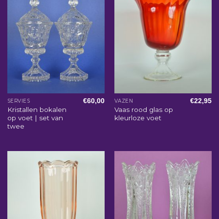
€
60,00
€
22,95
SERVIES
VAZEN
Kristallen bokalen
Vaas rood glas op
op voet | set van
kleurloze voet
twee