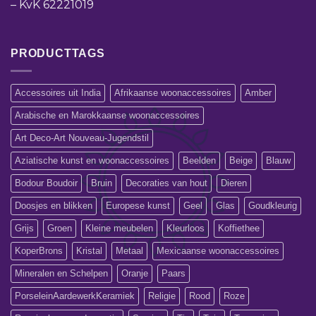
–
KvK 62221019
PRODUCTTAGS
Accessoires uit India
Afrikaanse woonaccessoires
Amber
Arabische en Marokkaanse woonaccessoires
Art Deco-Art Nouveau-Jugendstil
Aziatische kunst en woonaccessoires
Beelden
Beige
Blauw
Bodour Boudoir
Bruin
Decoraties van hout
Dieren
Doosjes en blikken
Europese kunst
Geel
Glas
Goudkleurig
Grijs
Groen
Kleine meubelen
Kleurloos
Koffiethee
KoperBrons
Kristal
Metaal
Mexicaanse woonaccessoires
Mineralen en Schelpen
Oranje
Paars
PorseleinAardewerkKeramiek
Religie
Rood
Roze