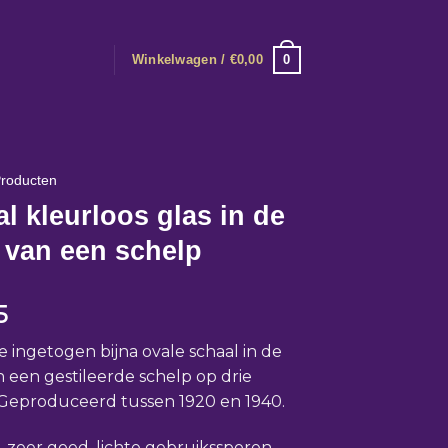
0
Winkelwagen /
€
0,00
roducten
l kleurloos glas in de
 van een schelp
5
e ingetogen bijna ovale schaal in de
 een gestileerde schelp op drie
 Geproduceerd tussen 1920 en 1940.
: zeer goed, lichte gebruikssporen,