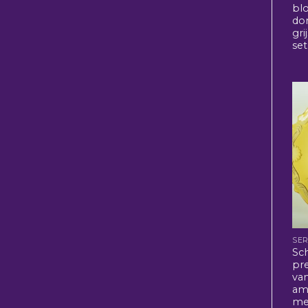
bl
do
gri
set
SER
Sch
pr
van
am
me