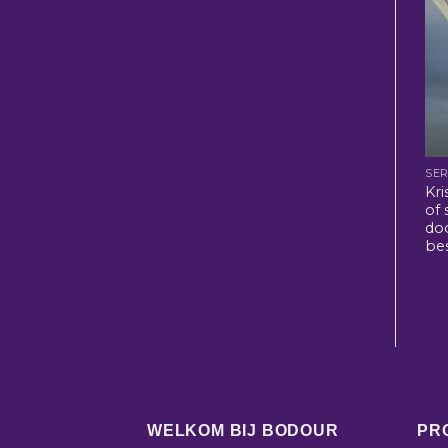
SER
Kri
of
doo
be
WELKOM BIJ BODOUR
PR