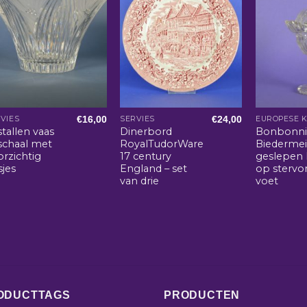
€
16,00
€
24,00
VIES
SERVIES
EUROPESE 
stallen vaas
Dinerbord
Bonbonni
 schaal met
RoyalTudorWare
Biedermei
rzichtig
17 century
geslepen k
sjes
England – set
op stervo
van drie
voet
ODUCTTAGS
PRODUCTEN