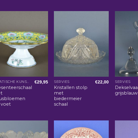
€
29,95
€
22,00
AZIATISCHE KUNST EN WOONACCESSOIRES
SERVIES
SERVIES
esenteerschaal
Kristallen stolp
Dekselvaa
t
met
grijsblauw
tusbloemen
biedermeier
 voet
schaal