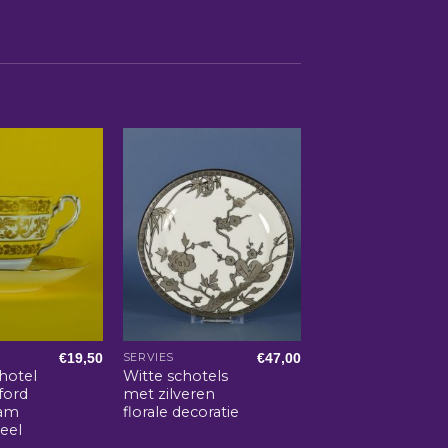
€
19,50
€
47,00
E
SERVIES
hotel
Witte schotels
ford
met zilveren
ham
florale decoratie
eel