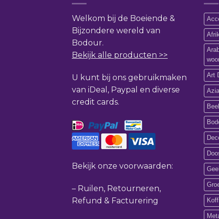
Welkom bij de Boeiende &
Acce
Bijzondere wereld van
Afr
Bodour.
Ara
Bekijk alle producten >>
woo
Art 
U kunt bij ons gebruikmaken
van iDeal, Paypal en diverse
Azi
credit cards.
Bee
Bod
Deco
Doos
Bekijk onze voorwaarden:
Gee
Gro
–
Ruilen, Retourneren,
Refund & Facturering
Koff
Met