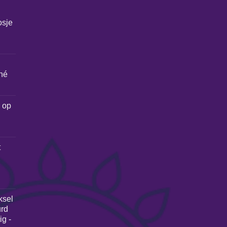
osje
hé
 op
t
ksel
urd
g -