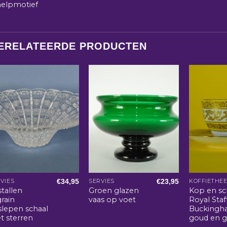
helpmotief
ERELATEERDE PRODUCTEN
€
34,95
€
23,95
VIES
SERVIES
KOFFIETHE
stallen
Groen glazen
Kop en sc
igrain
vaas op voet
Royal Staf
slepen schaal
Bucking
t sterren
goud en g