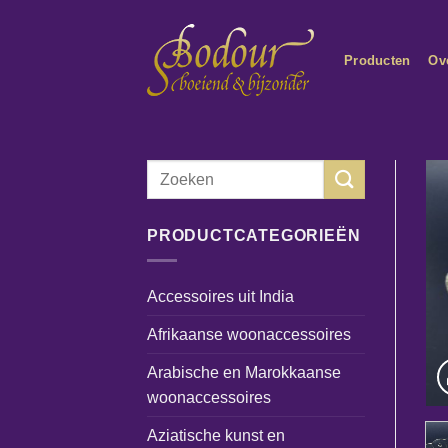
Ga
naar
Producten
Ov
inhoud
Zoeken
naar:
PRODUCTCATEGORIEËN
Accessoires uit India
Afrikaanse woonaccessoires
Arabische en Marokkaanse
woonaccessoires
Aziatische kunst en