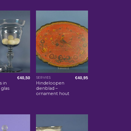
€
40,50
€
40,95
SERVIES
s in
Hindeloopen
 glas
dienblad –
ornament hout