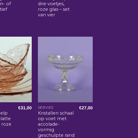
m- of
drie voetjes,
ief
roze glas – set
van vier
€
31,00
€
27,00
SERVIES
help
Kristallen schaal
latte
op voet met
 roze
accolade-
vormig
geschulpte rand