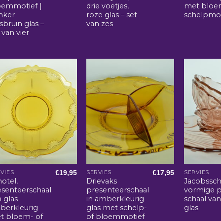
oemmotief |
drie voetjes,
met bloe
nker
roze glas – set
schelpmot
jsbruin glas –
van zes
 van vier
€
19,95
€
17,95
VIES
SERVIES
SERVIES
otel,
Drievaks
Jacobssc
esenteerschaal
presenteerschaal
vormige p
 glas
in amberkleurig
schaal van
berkleurig
glas met schelp-
glas
t bloem- of
of bloemmotief