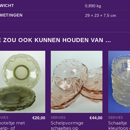
WICHT
0,890 kg
METINGEN
29 × 23 × 7,5 cm
E ZOU OOK KUNNEN HOUDEN VAN …
€
20,00
€
44,00
VIES
SERVIES
SERVIES
hoteltje met
Schelpvormige
Schaaltje
elp- of
schaaltjes op
kleurloos 