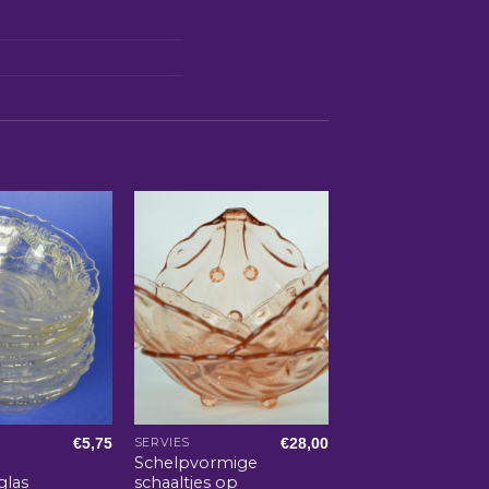
€
5,75
€
28,00
SERVIES
Schelpvormige
glas
schaaltjes op