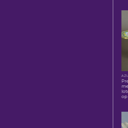
Pr
me
lo
op