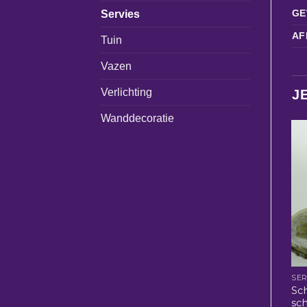
GE
Servies
AF
Tuin
Vazen
Verlichting
J
Wanddecoratie
SER
Sc
sch