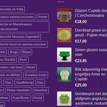
ssoires uit India
Glazen Cupido do
| Czechoslovakia
ikaanse woonaccessoires
Amber
€
18,00
bische en Marokkaanse
naccessoires
Dienblad groen en
goud - Papier-mac
Deco-Art Nouveau-Jugendstil
€
17,00
atische kunst en woonaccessoires
Groen glazen vaas
lden
Beige
Blauw
voet
our Boudoir
Bruin
€
23,95
raties van hout
Dieren
Blik tulpvormig me
engeltjes Amor en
jes en blikken
Europese kunst
Cupido
l
Glas
Goudkleurig
Grijs
€
25,00
en
Kleine meubelen
Kleurloos
Gemberpot met de
iethee
KoperBrons
Kristal
olijfgroen geglazu
aardewerk zeskanti
aal