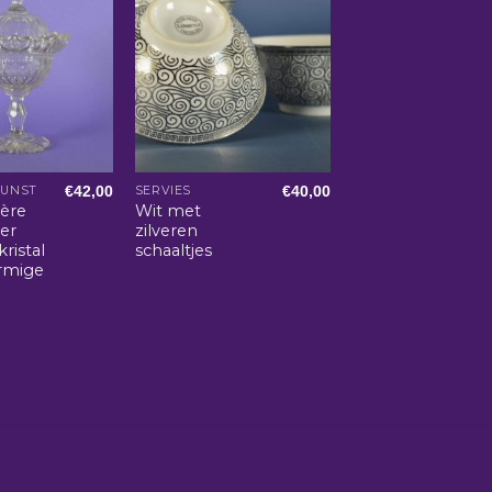
€
42,00
€
40,00
KUNST
SERVIES
ère
Wit met
er
zilveren
ristal
schaaltjes
rmige