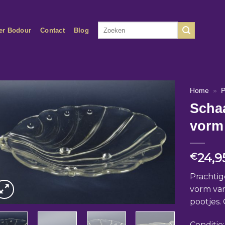
Zoeken
er Bodour
Contact
Blog
naar:
Home
»
P
Schaa
vorm
24,9
€
Prachtig
vorm van
pootjes.
Conditie