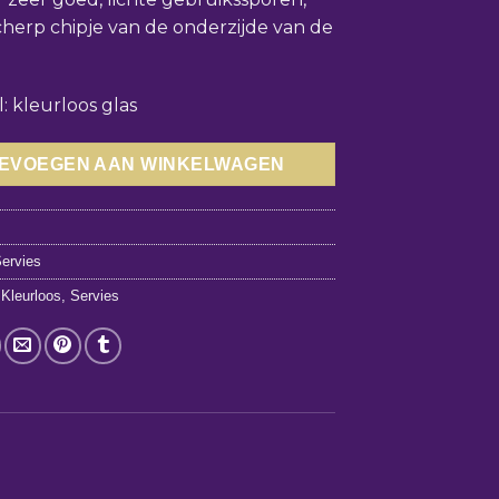
herp chipje van de onderzijde van de
: kleurloos glas
EVOEGEN AAN WINKELWAGEN
4
ervies
,
Kleurloos
,
Servies