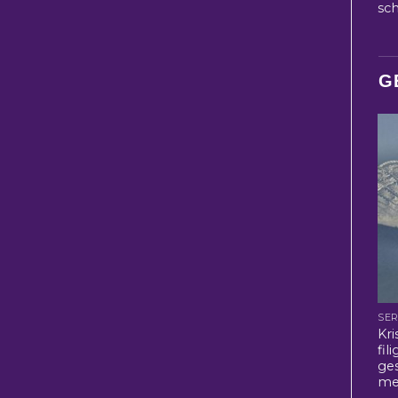
sc
G
SER
Kri
fil
ge
me