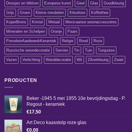
Doosjes en blikken
Europese kunst
Geel
Glas
Goudkleurig
Grijs
Groen
Kleine meubelen
Kleurloos
Koffiethee
KoperBrons
Kristal
Metaal
Mexicaanse woonaccessoires
Mineralen en Schelpen
Oranje
Paars
PorseleinAardewerkKeramiek
Religie
Rood
Roze
Russische woondecoratie
Servies
Tin
Tuin
Turquoise
Vazen
Verlichting
Wanddecoratie
Wit
Zilverkleurig
Zwart
PRODUCTEN
Beker -1945 5 mei 1955 10e bevrijdingsdag - P.
Regout - keramiek
€
17,50
Art Deco kaasstolp roze glas
€
0,00