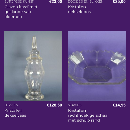
€
23,00
€
25,00
EUROPESE KUNST
DOOSJES EN BLIKKEN
Glazen karaf met
Kristallen
guirlande van
dekseldoos
bloemen
€
128,50
€
14,95
SERVIES
SERVIES
Kristallen
Kristallen
dekselvaas
rechthoekige schaal
met schulp rand