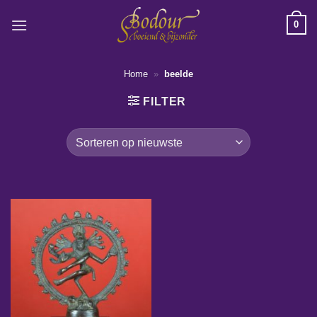
Ga
0
naar
inhoud
Home
»
beelde
FILTER