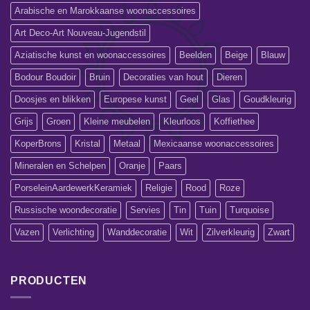
Arabische en Marokkaanse woonaccessoires
Art Deco-Art Nouveau-Jugendstil
Aziatische kunst en woonaccessoires
Beelden
Beige
Blauw
Bodour Boudoir
Bruin
Decoraties van hout
Dieren
Doosjes en blikken
Europese kunst
Geel
Glas
Goudkleurig
Grijs
Groen
Kleine meubelen
Kleurloos
Koffiethee
KoperBrons
Kristal
Metaal
Mexicaanse woonaccessoires
Mineralen en Schelpen
Oranje
Paars
PorseleinAardewerkKeramiek
Religie
Rood
Roze
Russische woondecoratie
Servies
Tin
Tuin
Turquoise
Vazen
Verlichting
Wanddecoratie
Wit
Zilverkleurig
Zwart
PRODUCTEN