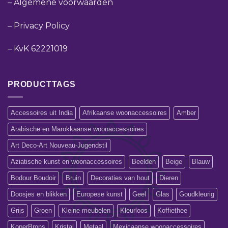
–
Algemene voorwaarden
–
Privacy Policy
–
KvK 62221019
PRODUCTTAGS
Accessoires uit India
Afrikaanse woonaccessoires
Amber
Arabische en Marokkaanse woonaccessoires
Art Deco-Art Nouveau-Jugendstil
Aziatische kunst en woonaccessoires
Beelden
Beige
Blauw
Bodour Boudoir
Bruin
Decoraties van hout
Dieren
Doosjes en blikken
Europese kunst
Geel
Glas
Goudkleurig
Grijs
Groen
Kleine meubelen
Kleurloos
Koffiethee
KoperBrons
Kristal
Metaal
Mexicaanse woonaccessoires