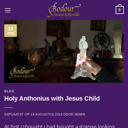
Ga
0
naar
inhoud
19
aug
BLOG
Holy Anthonius with Jesus Child
GEPLAATST OP
19 AUGUSTUS 2018
DOOR
ADMIN
At first I thought I had bought a strange looking