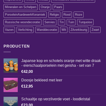
Mineralen en Schelpen
Oranje
Paars
PorseleinAardewerkKeramiek
Religie
Rood
Roze
Russische woondecoratie
Servies
Tin
Tuin
Turquoise
Vazen
Verlichting
Wanddecoratie
Wit
Zilverkleurig
Zwart
PRODUCTEN
Japanse kop en schotels oranje met witte draak
- eierschaalporselein met geisha - set van 7
€
42,00
Doosje bekleed met leer
€
12,95
Schaaltje op verzilverde voet - loodkristal
€
23,00