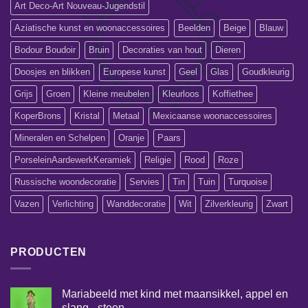
Art Deco-Art Nouveau-Jugendstil
Aziatische kunst en woonaccessoires
Beelden
Beige
Blauw
Bodour Boudoir
Bruin
Decoraties van hout
Dieren
Doosjes en blikken
Europese kunst
Geel
Glas
Goudkleurig
Grijs
Groen
Kleine meubelen
Kleurloos
Koffiethee
KoperBrons
Kristal
Metaal
Mexicaanse woonaccessoires
Mineralen en Schelpen
Oranje
Paars
PorseleinAardewerkKeramiek
Religie
Rood
Roze
Russische woondecoratie
Servies
Tin
Tuin
Turquoise
Vazen
Verlichting
Wanddecoratie
Wit
Zilverkleurig
Zwart
PRODUCTEN
Mariabeeld met kind met maansikkel, appel en
slang - steen