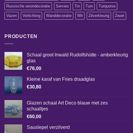
Russische woondecoratie
Servies
Tin
Tuin
Turquoise
Vazen
Verlichting
Wanddecoratie
Wit
Zilverkleurig
Zwart
PRODUCTEN
Schaal groot Inwald Rudolfshütte - amberkleurig
glas
€
76,00
Kleine karaf van Fries draadglas
€
30,80
Glazen schaal Art Deco blauw met zes
schaaltjes
€
60,00
Sauslepel verzilverd