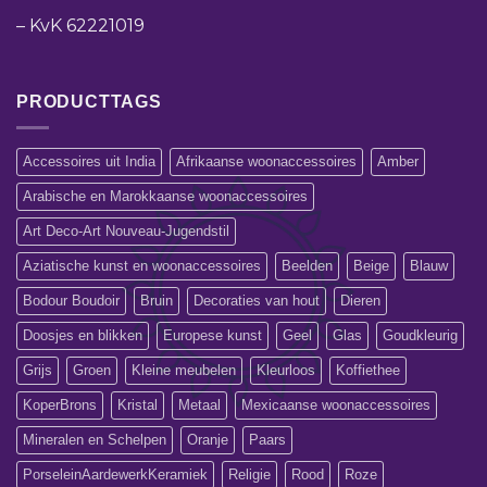
–
KvK 62221019
PRODUCTTAGS
Accessoires uit India
Afrikaanse woonaccessoires
Amber
Arabische en Marokkaanse woonaccessoires
Art Deco-Art Nouveau-Jugendstil
Aziatische kunst en woonaccessoires
Beelden
Beige
Blauw
Bodour Boudoir
Bruin
Decoraties van hout
Dieren
Doosjes en blikken
Europese kunst
Geel
Glas
Goudkleurig
Grijs
Groen
Kleine meubelen
Kleurloos
Koffiethee
KoperBrons
Kristal
Metaal
Mexicaanse woonaccessoires
Mineralen en Schelpen
Oranje
Paars
PorseleinAardewerkKeramiek
Religie
Rood
Roze