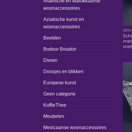
Arabische en Marokkaanse
woonaccessoires
Aziatische kunst en
woonaccessoires
SERV
Scha
Beelden
met
voet
Bodour Boudoir
Dieren
Doosjes en blikken
Europese kunst
Geen categorie
KoffieThee
Meubelen
Mexicaanse woonaccessoires