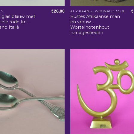
€
26,00
€
EN
AFRIKAANSE WOONACCESSOIRES
s glas blauw met
Bustes Afrikaanse man
iele rode lijn –
en vrouw –
no Italië
Wortelnotenhout
handgesneden