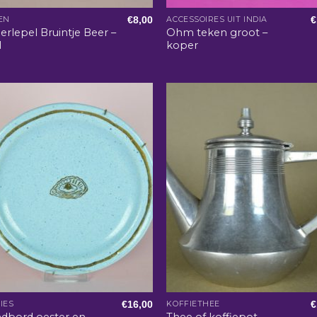
€
8,00
€
EN
ACCESSOIRES UIT INDIA
erlepel Bruintje Beer –
Ohm teken groot –
l
koper
€
16,00
€
IES
KOFFIETHEE
dbord oester en
Thee of koffiepot –