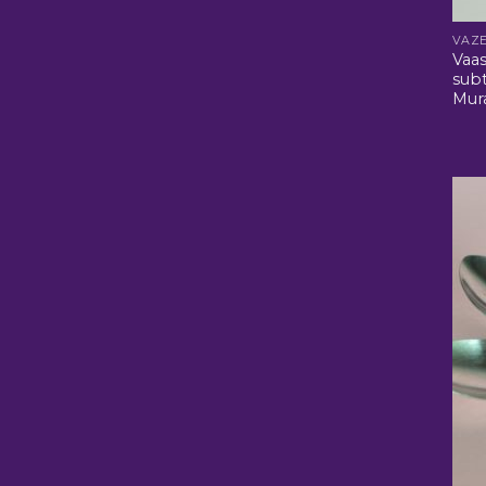
VAZ
Vaa
subt
Mura