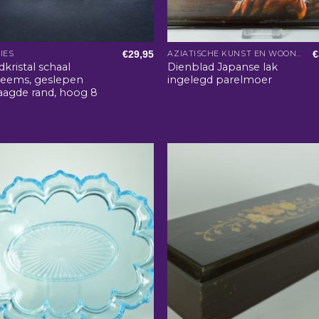
€
29,95
€
IES
AZIATISCHE KUNST EN WOONACCESSOIRES
kristal schaal
Dienblad Japanse lak
eems, geslepen
ingelegd parelmoer
aagde rand, hoog 8