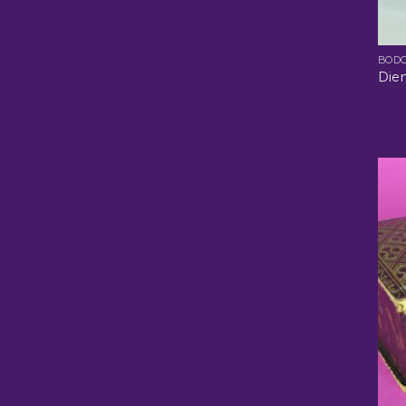
BOD
Dien