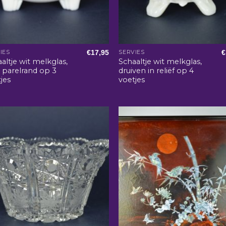
€
17,95
€
IES
SERVIES
altje wit melkglas,
Schaaltje wit melkglas,
 parelrand op 3
druiven in reliëf op 4
jes
voetjes