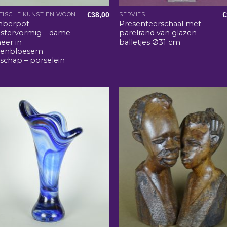
€
38,00
€
AZIATISCHE KUNST EN WOONACCESSOIRES
SERVIES
berpot
Presenteerschaal met
ustervormig – dame
parelrand van glazen
eer in
balletjes Ø31 cm
senbloesem
schap – porselein