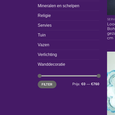
Mineralen en schelpen
Religie
SERV
Lood
Servies
Boh
gez
Tuin
cm
Vazen
Verlichting
Wanddecoratie
Min.
Max.
Prijs:
€0
—
€760
FILTER
prijs
prijs