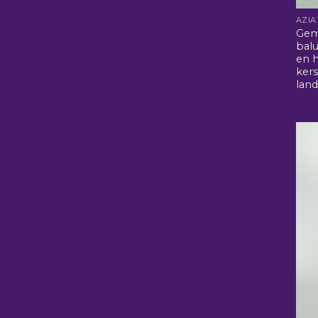
Gem
bal
en h
ker
land