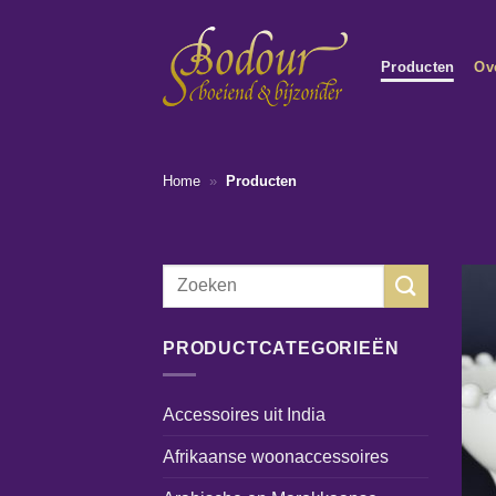
Ga
naar
Producten
Ov
inhoud
Home
»
Producten
Zoeken
naar:
PRODUCTCATEGORIEËN
Accessoires uit India
Afrikaanse woonaccessoires