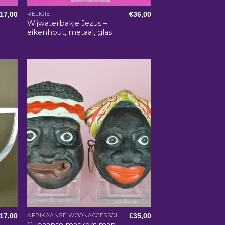
17,00
€
36,00
RELIGIE
Wijwaterbakje Jezus –
eikenhout, metaal, glas
17,00
€
35,00
AFRIKAANSE WOONACCESSOIRES
Cubaanse maskers man